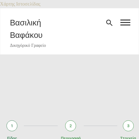
Χάρτης Ιστοσελίδας
Βασιλική
Βαφάκου
Δικηγόρικό Γραφείο
1
2
3
Είδος
Περιγραφή
Στοιχεία